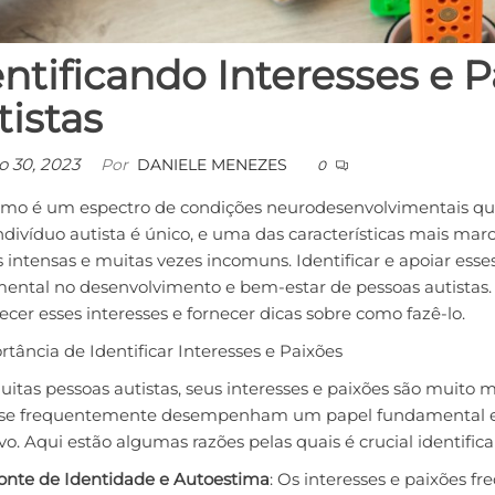
entificando Interesses e 
tistas
o 30, 2023
Por
DANIELE MENEZES
0
smo é um espectro de condições neurodesenvolvimentais qu
divíduo autista é único, e uma das características mais mar
s intensas e muitas vezes incomuns. Identificar e apoiar es
ental no desenvolvimento e bem-estar de pessoas autistas. 
cer esses interesses e fornecer dicas sobre como fazê-lo.
tância de Identificar Interesses e Paixões
itas pessoas autistas, seus interesses e paixões são muito
sse frequentemente desempenham um papel fundamental em
vo. Aqui estão algumas razões pelas quais é crucial identificar
onte de Identidade e Autoestima
: Os interesses e paixões 