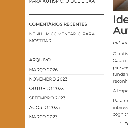
PARA AUTISMO: O QUE É CAA
Id
COMENTÁRIOS RECENTES
Au
NENHUM COMENTÁRIO PARA
MOSTRAR.
outubr
O auti
ARQUIVO
Cada in
paixõe
MARÇO 2026
fundam
NOVEMBRO 2023
reconhe
OUTUBRO 2023
A Impor
SETEMBRO 2023
Para mu
AGOSTO 2023
intere
cogniti
MARÇO 2023
F