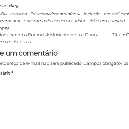
ria
Blog
ABA
autismo
DesenvolvimentoInfantil
inclusão
neurodivers
tamental
transtorno do espectro autista
vida com autismo
ORES
loqueando o Potencial: Musicoterapia e Dança
Título:
ssoas Autistas
e um comentário
endereço de e-mail não será publicado.
Campos obrigatório
tário
*