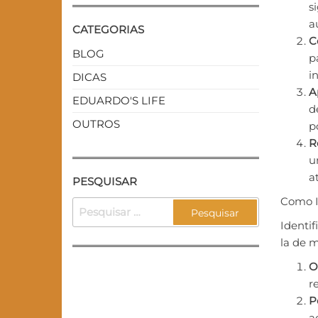
s
a
CATEGORIAS
C
BLOG
p
i
DICAS
A
EDUARDO'S LIFE
d
OUTROS
p
R
u
a
PESQUISAR
Como Id
Identif
la de m
O
r
P
a