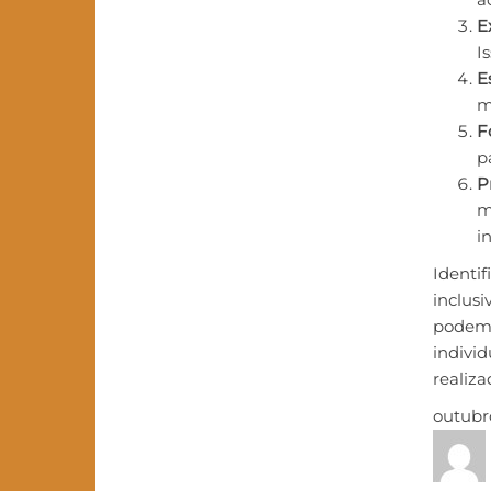
E
I
E
m
F
p
P
m
i
Identif
inclus
podem 
individ
realiza
outubr