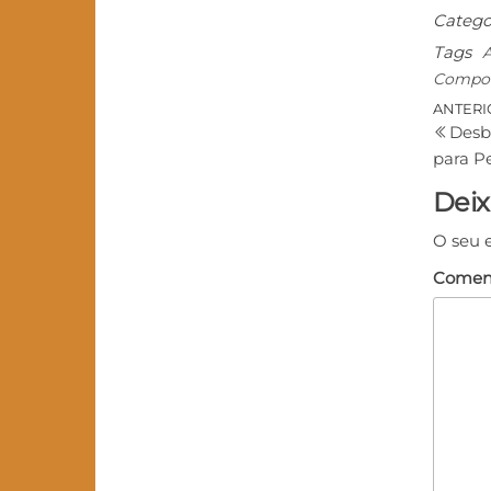
Catego
Tags
Compor
ANTERI
Desb
para Pe
Deix
O seu 
Comen