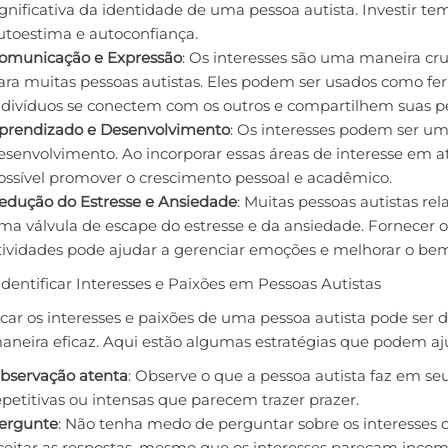
ignificativa da identidade de uma pessoa autista. Investir t
utoestima e autoconfiança.
omunicação e Expressão
: Os interesses são uma maneira cr
ara muitas pessoas autistas. Eles podem ser usados como f
ndivíduos se conectem com os outros e compartilhem suas pe
prendizado e Desenvolvimento
: Os interesses podem ser um
esenvolvimento. Ao incorporar essas áreas de interesse em at
ossível promover o crescimento pessoal e acadêmico.
edução do Estresse e Ansiedade
: Muitas pessoas autistas r
ma válvula de escape do estresse e da ansiedade. Fornecer o
tividades pode ajudar a gerenciar emoções e melhorar o bem
entificar Interesses e Paixões em Pessoas Autistas
icar os interesses e paixões de uma pessoa autista pode ser 
aneira eficaz. Aqui estão algumas estratégias que podem aj
bservação atenta
: Observe o que a pessoa autista faz em seu
epetitivas ou intensas que parecem trazer prazer.
ergunte
: Não tenha medo de perguntar sobre os interesses d
ceitar as respostas, mesmo que os interesses pareçam incom