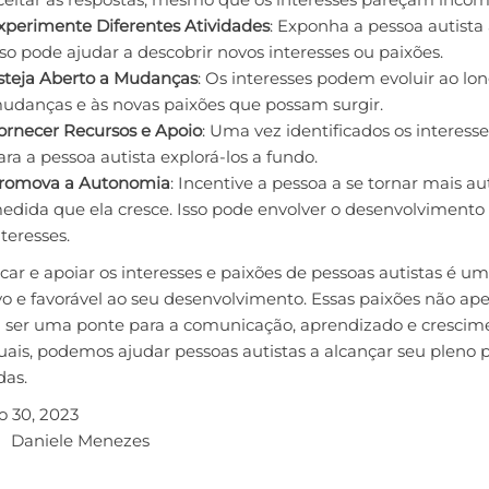
xperimente Diferentes Atividades
: Exponha a pessoa autista
sso pode ajudar a descobrir novos interesses ou paixões.
steja Aberto a Mudanças
: Os interesses podem evoluir ao lo
udanças e às novas paixões que possam surgir.
ornecer Recursos e Apoio
: Uma vez identificados os interess
ara a pessoa autista explorá-los a fundo.
romova a Autonomia
: Incentive a pessoa a se tornar mais a
edida que ela cresce. Isso pode envolver o desenvolvimento d
nteresses.
icar e apoiar os interesses e paixões de pessoas autistas é
ivo e favorável ao seu desenvolvimento. Essas paixões não 
ser uma ponte para a comunicação, aprendizado e crescimento
uais, podemos ajudar pessoas autistas a alcançar seu pleno pot
das.
o 30, 2023
Daniele Menezes